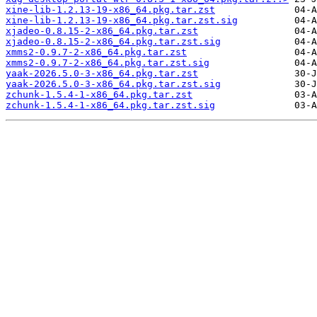
xine-lib-1.2.13-19-x86_64.pkg.tar.zst
xine-lib-1.2.13-19-x86_64.pkg.tar.zst.sig
xjadeo-0.8.15-2-x86_64.pkg.tar.zst
xjadeo-0.8.15-2-x86_64.pkg.tar.zst.sig
xmms2-0.9.7-2-x86_64.pkg.tar.zst
xmms2-0.9.7-2-x86_64.pkg.tar.zst.sig
yaak-2026.5.0-3-x86_64.pkg.tar.zst
yaak-2026.5.0-3-x86_64.pkg.tar.zst.sig
zchunk-1.5.4-1-x86_64.pkg.tar.zst
zchunk-1.5.4-1-x86_64.pkg.tar.zst.sig